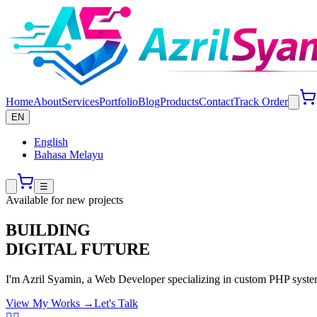
Home
About
Services
Portfolio
Blog
Products
Contact
Track Order
EN
English
Bahasa Melayu
☰
Available for new projects
BUILDING
DIGITAL FUTURE
I'm
Azril Syamin
, a Web Developer specializing in custom PHP syst
View My Works →
Let's Talk