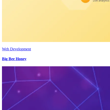
Web Development
Big Bee Honey